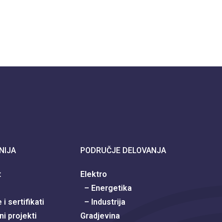
NIJA
PODRUČJE DELOVANJA
t
Elektro
– Energetika
i sertifikati
– Industrija
ni projekti
Gradjevina