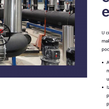
e
U c
mak
pod
A
m
u
I
p
p