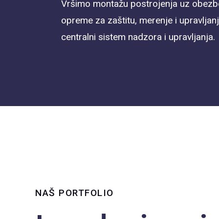
Vršimo montažu postrojenja uz obezb
opreme za zaštitu, merenje i upravljanje
centralni sistem nadzora i upravljanja.
NAŠ PORTFOLIO