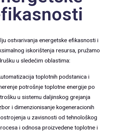
fikasnosti
ilju ostvarivanja energetske efikasnosti i
simalnog iskorištenja resursa, pružamo
rušku u sledećim oblastima:
utomatizacija toplotnih podstanica i
erenje potrošnje toplotne energije po
trošku u sistemu daljinskog grejanja
zbor i dimenzionisanje kogeneracionih
ostrojenja u zavisnosti od tehnološkog
rocesa i odnosa proizvedene toplotne i