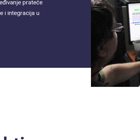
eđivanje prateće
 i integracija u