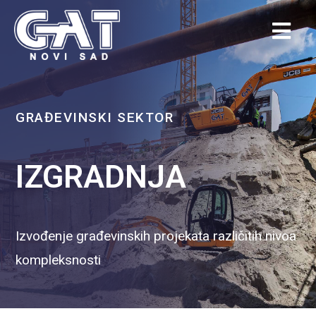
GRAĐEVINSKI SEKTOR
IZGRADNJA
Izvođenje građevinskih projekata različitih nivoa
kompleksnosti