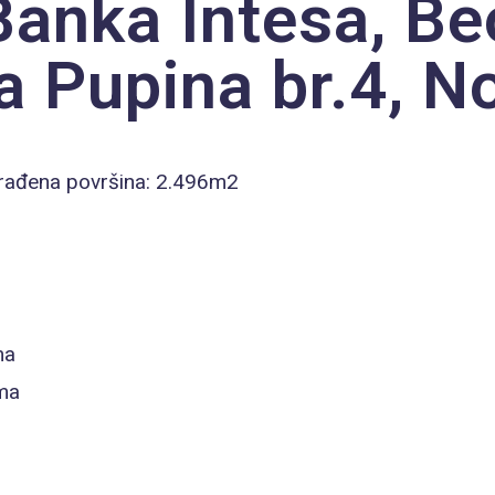
 Banka Intesa, Be
a Pupina br.4, N
zgrađena površina: 2.496m2
ma
ama