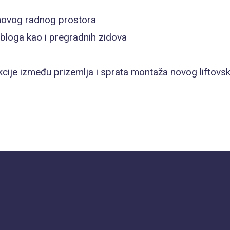
 novog radnog prostora
bloga kao i pregradnih zidova
cije između prizemlja i sprata montaža novog liftovs